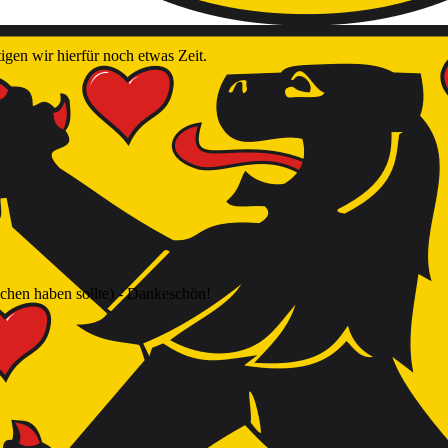
igen wir hierfür noch etwas Zeit.
ichen haben sollte) - Dankeschön!