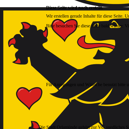
Diese Seite wird noch erstellt.
Wir erstellen gerade Inhalte für diese Seite
Bitte besuchen Sie diese Seite bald wieder. Vi
Für Anregungen und Wünsche benutzt bitte un
Die Stadt Orlamünde gehört zur VG suedliches Sa