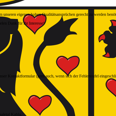
. Um unseren eigenen hohen Qualitätsansprüchen gerecht zu werden benöt
elen Dank für ihr Interesse!
ser Kontaktformular (gern auch, wenn sich der Fehlerteufel eingeschl
aletal Kahla.