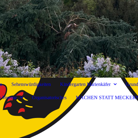
n
Sehenswürdigkeiten
Kindergarten Marienkäfer
Grunds
e Vereine
Organisatorisches
MACHEN STATT MECKER