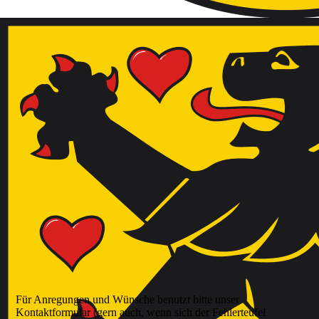
Für Anregungen und Wünsche benutzt bitte unser
Kontaktformular (gern auch, wenn sich der Fehlerteufel